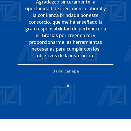
Agradezco sinceramente la
oportunidad de crecimiento laboral y
esta
opo
la confianza brindada por este
cada
org
consorcio, que me ha enseñado la
zaje
día
gran responsabilidad de pertenecer a
la
i
él. Gracias por creer en mí y
stoy
con
proporcionarme las herramientas
 al
an
necesarias para cumplir con los
objetivos de la institución.
David Canepa